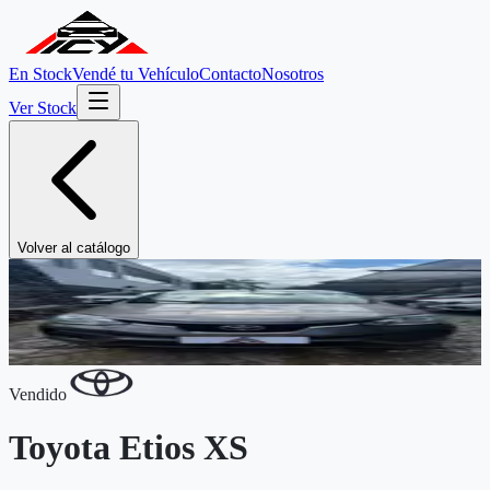
En Stock
Vendé tu Vehículo
Contacto
Nosotros
Ver Stock
Volver al catálogo
Vendido
Toyota
Etios XS